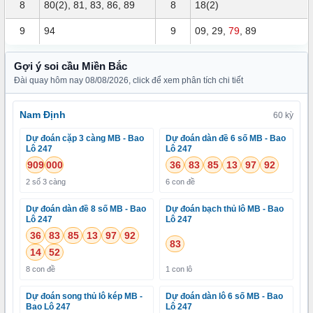
8
80(2), 81, 83, 86, 89
8
18(2)
9
94
9
09, 29,
79
, 89
Gợi ý soi cầu Miền Bắc
Đài quay hôm nay 08/08/2026, click để xem phân tích chi tiết
Nam Định
60 kỳ
Dự đoán cặp 3 càng MB - Bao
Dự đoán dàn đề 6 số MB - Bao
Lô 247
Lô 247
909
000
36
83
85
13
97
92
2 số 3 càng
6 con đề
Dự đoán dàn đề 8 số MB - Bao
Dự đoán bạch thủ lô MB - Bao
Lô 247
Lô 247
36
83
85
13
97
92
83
14
52
8 con đề
1 con lô
Dự đoán song thủ lô kép MB -
Dự đoán dàn lô 6 số MB - Bao
Bao Lô 247
Lô 247