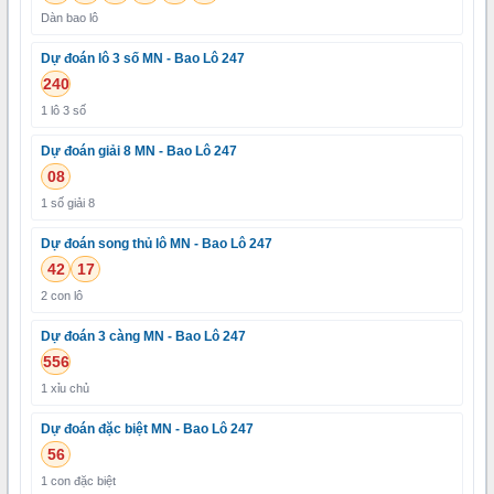
Dàn bao lô
Dự đoán lô 3 số MN - Bao Lô 247
240
1 lô 3 số
Dự đoán giải 8 MN - Bao Lô 247
08
1 số giải 8
Dự đoán song thủ lô MN - Bao Lô 247
42
17
2 con lô
Dự đoán 3 càng MN - Bao Lô 247
556
1 xỉu chủ
Dự đoán đặc biệt MN - Bao Lô 247
56
1 con đặc biệt