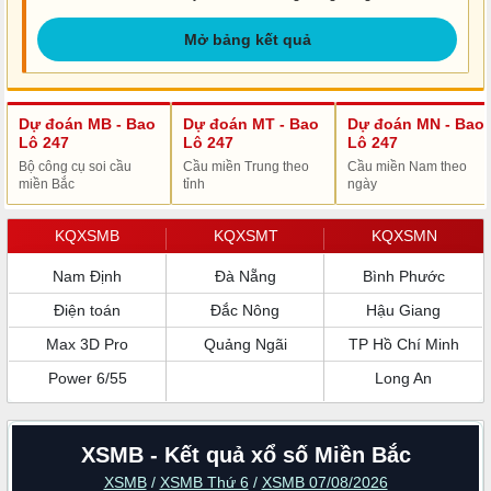
Mở bảng kết quả
Dự đoán MB - Bao
Dự đoán MT - Bao
Dự đoán MN - Bao
Lô 247
Lô 247
Lô 247
Bộ công cụ soi cầu
Cầu miền Trung theo
Cầu miền Nam theo
miền Bắc
tỉnh
ngày
KQXSMB
KQXSMT
KQXSMN
Nam Định
Đà Nẵng
Bình Phước
Điện toán
Đắc Nông
Hậu Giang
Max 3D Pro
Quảng Ngãi
TP Hồ Chí Minh
Power 6/55
Long An
XSMB - Kết quả xổ số Miền Bắc
XSMB
/
XSMB Thứ 6
/
XSMB 07/08/2026