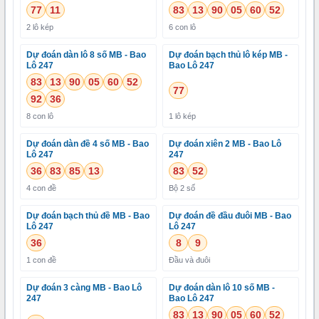
77
11
83
13
90
05
60
52
2 lô kép
6 con lô
Dự đoán dàn lô 8 số MB - Bao
Dự đoán bạch thủ lô kép MB -
Lô 247
Bao Lô 247
83
13
90
05
60
52
77
92
36
8 con lô
1 lô kép
Dự đoán dàn đề 4 số MB - Bao
Dự đoán xiên 2 MB - Bao Lô
Lô 247
247
36
83
85
13
83
52
4 con đề
Bộ 2 số
Dự đoán bạch thủ đề MB - Bao
Dự đoán đề đầu đuôi MB - Bao
Lô 247
Lô 247
36
8
9
1 con đề
Đầu và đuôi
Dự đoán 3 càng MB - Bao Lô
Dự đoán dàn lô 10 số MB -
247
Bao Lô 247
83
13
90
05
60
52