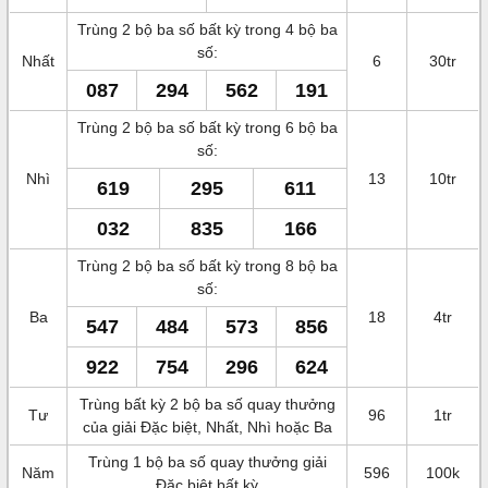
Trùng 2 bộ ba số bất kỳ trong 4 bộ ba
số:
Nhất
6
30tr
087
294
562
191
Trùng 2 bộ ba số bất kỳ trong 6 bộ ba
số:
Nhì
13
10tr
619
295
611
032
835
166
Trùng 2 bộ ba số bất kỳ trong 8 bộ ba
số:
Ba
18
4tr
547
484
573
856
922
754
296
624
Trùng bất kỳ 2 bộ ba số quay thưởng
Tư
96
1tr
của giải Đặc biệt, Nhất, Nhì hoặc Ba
Trùng 1 bộ ba số quay thưởng giải
Năm
596
100k
Đặc biệt bất kỳ