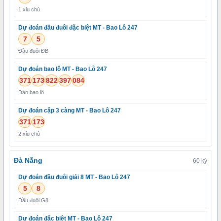
1 xỉu chủ
Dự đoán đầu đuôi đặc biệt MT - Bao Lô 247
7
5
Đầu đuôi ĐB
Dự đoán bao lô MT - Bao Lô 247
371
173
822
397
084
Dàn bao lô
Dự đoán cặp 3 càng MT - Bao Lô 247
371
173
2 xỉu chủ
Đà Nẵng
60 kỳ
Dự đoán đầu đuôi giải 8 MT - Bao Lô 247
5
8
Đầu đuôi G8
Dự đoán đặc biệt MT - Bao Lô 247