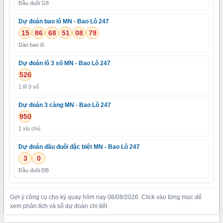
Đầu đuôi G8
Dự đoán bao lô MN - Bao Lô 247
15
86
68
51
08
79
Dàn bao lô
Dự đoán lô 3 số MN - Bao Lô 247
526
1 lô 3 số
Dự đoán 3 càng MN - Bao Lô 247
950
1 xỉu chủ
Dự đoán đầu đuôi đặc biệt MN - Bao Lô 247
3
0
Đầu đuôi ĐB
Gợi ý công cụ cho kỳ quay hôm nay 08/08/2026. Click vào từng mục để
xem phân tích và số dự đoán chi tiết.