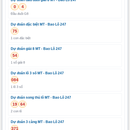
Dự đoán đầu đuôi giải 8 MT - Bao Lô 247
0
4
Đầu đuôi G8
Dự đoán đặc biệt MT - Bao Lô 247
75
1 con đặc biệt
Dự đoán giải 8 MT - Bao Lô 247
54
1 số giải 8
Dự đoán lô 3 số MT - Bao Lô 247
084
1 lô 3 số
Dự đoán song thủ lô MT - Bao Lô 247
19
64
2 con lô
Dự đoán 3 càng MT - Bao Lô 247
371