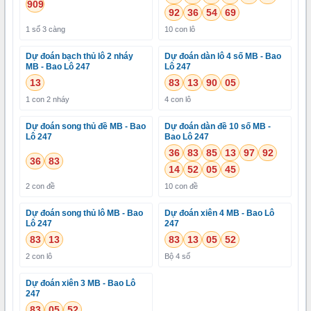
909
92
36
54
69
1 số 3 càng
10 con lô
Dự đoán bạch thủ lô 2 nháy
Dự đoán dàn lô 4 số MB - Bao
MB - Bao Lô 247
Lô 247
13
83
13
90
05
1 con 2 nháy
4 con lô
Dự đoán song thủ đề MB - Bao
Dự đoán dàn đề 10 số MB -
Lô 247
Bao Lô 247
36
83
85
13
97
92
36
83
14
52
05
45
2 con đề
10 con đề
Dự đoán song thủ lô MB - Bao
Dự đoán xiên 4 MB - Bao Lô
Lô 247
247
83
13
83
13
05
52
2 con lô
Bộ 4 số
Dự đoán xiên 3 MB - Bao Lô
247
83
05
52