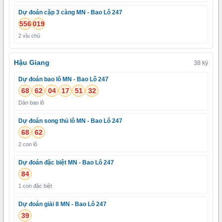
Dự đoán cặp 3 càng MN - Bao Lô 247
556
019
2 xỉu chủ
Hậu Giang
38 kỳ
Dự đoán bao lô MN - Bao Lô 247
68
62
04
17
51
32
Dàn bao lô
Dự đoán song thủ lô MN - Bao Lô 247
68
62
2 con lô
Dự đoán đặc biệt MN - Bao Lô 247
84
1 con đặc biệt
Dự đoán giải 8 MN - Bao Lô 247
39