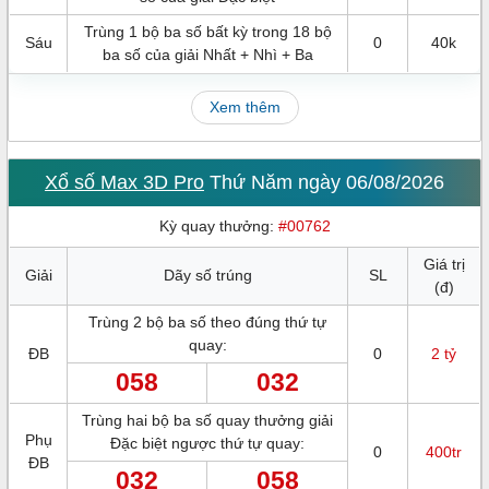
Trùng 1 bộ ba số bất kỳ trong 18 bộ
Sáu
0
40k
ba số của giải Nhất + Nhì + Ba
Xem thêm
Xổ số Max 3D Pro
Thứ Năm ngày 06/08/2026
Kỳ quay thưởng:
#00762
Giá trị
Giải
Dãy số trúng
SL
(đ)
Trùng 2 bộ ba số theo đúng thứ tự
quay:
ĐB
0
2 tỷ
058
032
Trùng hai bộ ba số quay thưởng giải
Phụ
Đặc biệt ngược thứ tự quay:
0
400tr
ĐB
032
058