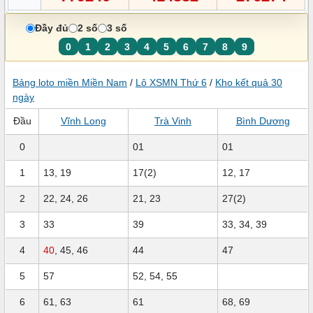
Đầy đủ
2 số
3 số
0
1
2
3
4
5
6
7
8
9
Bảng loto miền Miền Nam
/
Lô XSMN Thứ 6
/
Kho kết quả 30
ngày
Đầu
Vĩnh Long
Trà Vinh
Bình Dương
0
01
01
1
13, 19
17(2)
12, 17
2
22, 24, 26
21, 23
27(2)
3
33
39
33, 34, 39
4
40
, 45, 46
44
47
5
57
52, 54, 55
6
61, 63
61
68, 69