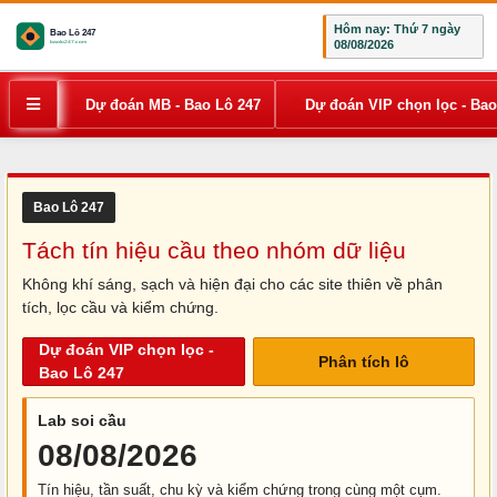
Hôm nay: Thứ 7 ngày
08/08/2026
Dự đoán MB - Bao Lô 247
Dự đoán VIP chọn lọc - Bao
Bao Lô 247
Tách tín hiệu cầu theo nhóm dữ liệu
Không khí sáng, sạch và hiện đại cho các site thiên về phân
tích, lọc cầu và kiểm chứng.
Dự đoán VIP chọn lọc -
Phân tích lô
Bao Lô 247
Lab soi cầu
08/08/2026
Tín hiệu, tần suất, chu kỳ và kiểm chứng trong cùng một cụm.