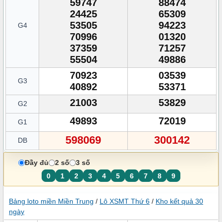
59747
88474
24425
65309
53505
94223
G4
70996
01320
37359
71257
55504
49886
70923
03539
G3
40892
53371
21003
53829
G2
49893
72019
G1
598069
300142
DB
Đầy đủ
2 số
3 số
0
1
2
3
4
5
6
7
8
9
Bảng loto miền Miền Trung
/
Lô XSMT Thứ 6
/
Kho kết quả 30
ngày