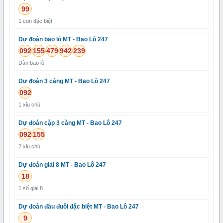
99
1 con đặc biệt
Dự đoán bao lô MT - Bao Lô 247
092
155
479
942
239
Dàn bao lô
Dự đoán 3 càng MT - Bao Lô 247
092
1 xỉu chủ
Dự đoán cặp 3 càng MT - Bao Lô 247
092
155
2 xỉu chủ
Dự đoán giải 8 MT - Bao Lô 247
18
1 số giải 8
Dự đoán đầu đuôi đặc biệt MT - Bao Lô 247
9