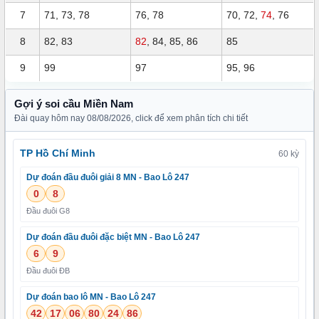
7
71, 73, 78
76, 78
70, 72,
74
, 76
8
82, 83
82
, 84, 85, 86
85
9
99
97
95, 96
Gợi ý soi cầu Miền Nam
Đài quay hôm nay 08/08/2026, click để xem phân tích chi tiết
TP Hồ Chí Minh
60 kỳ
Dự đoán đầu đuôi giải 8 MN - Bao Lô 247
0
8
Đầu đuôi G8
Dự đoán đầu đuôi đặc biệt MN - Bao Lô 247
6
9
Đầu đuôi ĐB
Dự đoán bao lô MN - Bao Lô 247
42
17
06
80
24
86